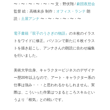
〜・〜・〜・〜・〜・〜
文：野伏翔 /
劇団夜想会
監督
絵：高橋未歩
制作：
オフィス・ランテ
朗
読：
土屋アンナ
〜・〜・〜・〜・〜・〜
電子書籍『双子のうさぎの物語』
の８枚のイラス
トをワイドに修正。パソコンで新たに６枚イラス
トを描き起こし、アンナさんの朗読に合わせ編集
を行いました。
美術大学出身、キャラクタービジネスのデザイナ
ー歴20年以上なので、アート・キャラクター系の
仕事は強み・・・と思われるかもしれません。実
際は、こういった作業はつまるところスキルとい
うより「根気」との戦いです。