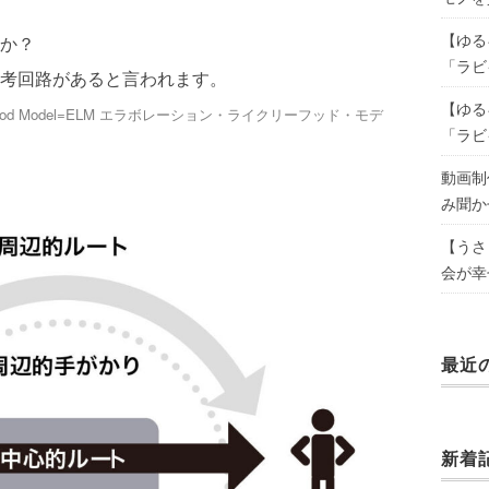
【ゆる
か？
「ラビ
考回路があると言われます。
【ゆる
kelihood Model=ELM エラボレーション・ライクリーフッド・モデ
「ラビ
動画制
み聞か
【うさ
会が幸
最近
新着