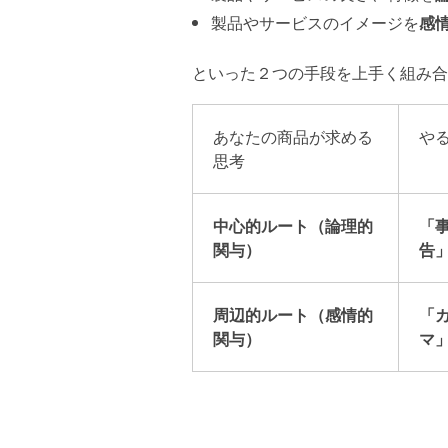
製品やサービスのイメージを
感
といった２つの手段を上手く組み合
あなたの商品が求める
や
思考
中心的ルート（論理的
「
関与）
告
周辺的ルート（感情的
「
関与）
マ