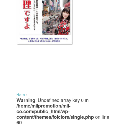
Home
›
Warning
: Undefined array key 0 in
/home/milpromotion/mil-
co.com/public_html/wp-
content/themes/folclore/single.php
on line
60