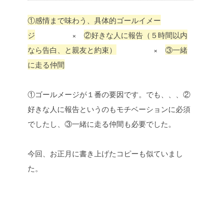
①感情まで味わう、具体的ゴールイメー
ジ
×
②好きな人に報告（５時間以内
なら告白、と親友と約束）
×
③一緒
に走る仲間
①ゴールメージが１番の要因です。でも、、、
②
好きな人に報告というのもモチベーションに必須
でしたし、
③一緒に走る仲間も必要でした。
今回、お正月に書き上げたコピーも似ていまし
た。