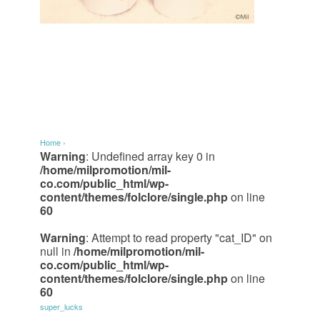
Home
›
Warning
: Undefined array key 0 in
/home/milpromotion/mil-
co.com/public_html/wp-
content/themes/folclore/single.php
on line
60
Warning
: Attempt to read property "cat_ID" on
null in
/home/milpromotion/mil-
co.com/public_html/wp-
content/themes/folclore/single.php
on line
60
super_lucks