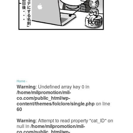
Home
›
Warning
: Undefined array key 0 in
/home/milpromotion/mil-
co.com/public_html/wp-
content/themes/folclore/single.php
on line
60
Warning
: Attempt to read property "cat_ID" on
null in
/home/milpromotion/mil-
co.com/public_html/wp-