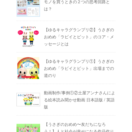
モノを買うときの２つの思考回路と
は？
【ゆるキャラグランプリ②】うさぎの
おめめ「ラビイとビット」のコア・メ
ッセージとは
【ゆるキャラグランプリ①】うさぎの
おめめ「ラビイとビット」出場までの
道のり
動画制作/事例①②土屋アンナさんによ
る絵本読み聞かせ動画 日本語版 / 英語
版
【うさぎのおめめ〜友だちになろ
う！】人と社会が幸せになる作品作り