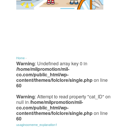
Home
›
Warning
: Undefined array key 0 in
/home/milpromotion/mil-
co.com/public_html/wp-
content/themes/folclore/single.php
on line
60
Warning
: Attempt to read property "cat_ID" on
null in
/home/milpromotion/mil-
co.com/public_html/wp-
content/themes/folclore/single.php
on line
60
usaginoomeme_explanation1