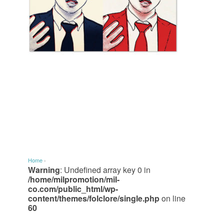
Home
›
Warning
: Undefined array key 0 in
/home/milpromotion/mil-
co.com/public_html/wp-
content/themes/folclore/single.php
on line
60