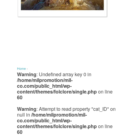
Home
›
Warning
: Undefined array key 0 in
/home/milpromotion/mil-
co.com/public_html/wp-
content/themes/folclore/single.php
on line
60
Warning
: Attempt to read property "cat_ID" on
null in
/home/milpromotion/mil-
co.com/public_html/wp-
content/themes/folclore/single.php
on line
60