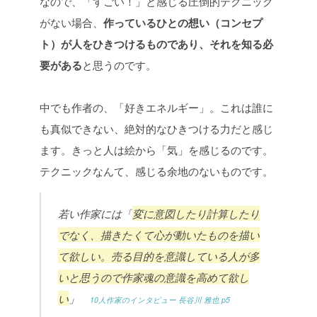
なので、「すごい！」と感じる圧倒的テクニック
がない場合、
作っているひとの想い（コンセプ
ト）が人をひきつけるものであり、それを知る必
要がある
と思うのです。
中でも作者の、「好きエネルギー」。これは誰に
も真似できない、絶対的なひきつける力だと感じ
ます。きっと人は絵から「気」を感じるのです。
テクニックなんて、感じる余地のないものです。
若い作家には「
変に意図したり計算したり
でなく、描きたくて心が動いたものを描い
て欲しい。売る目的を意識している人が多
いと思うので作家魂の意識を高めて欲し
い
」
10人作家のインタビュー 長谷川 雅也 p5