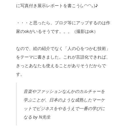
に写真付き展示レポートを書こう(｡◠◠｡)♪
・・・と思ったら、ブログ等にアップするのは作
家のokがいるそうです。。。（撮影はok）
なので、絵の紹介でなく「人の心をつかむ技術」
をテーマに書きました。
これが言語化できれば、
きっとあなたも使えることがありそうだからで
す。
音楽やファッションなんかのカルチャーを
学ぶことが、日本のような成熟したマーケ
ットでビジネスをやるうえで一番の学びに
なる by N先生