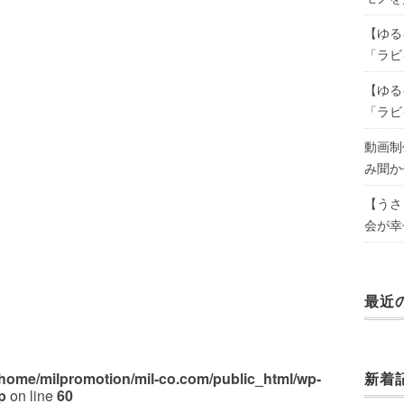
【ゆる
「ラビ
【ゆる
「ラビ
動画制
み聞か
【うさ
会が幸
最近
/home/milpromotion/mil-co.com/public_html/wp-
新着
p
on line
60