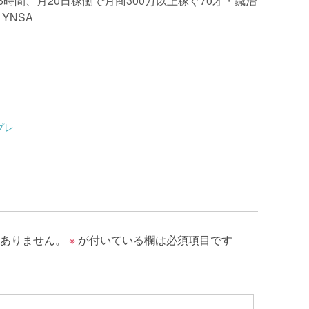
6時間、月20日稼働で月商300万以上稼ぐ70才・鍼治
YNSA
プレ
ありません。
※
が付いている欄は必須項目です