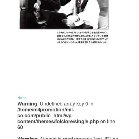
Home
›
Warning
: Undefined array key 0 in
/home/milpromotion/mil-
co.com/public_html/wp-
content/themes/folclore/single.php
on line
60
Warning
: Attempt to read property "cat_ID" on