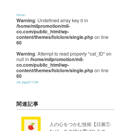
Home
›
Warning
: Undefined array key 0 in
/home/milpromotion/mil-
co.com/public_html/wp-
content/themes/folclore/single.php
on line
60
Warning
: Attempt to read property "cat_ID" on
null in
/home/milpromotion/mil-
co.com/public_html/wp-
content/themes/folclore/single.php
on line
60
mil_logo211124
関連記事
人の心をつかむ技術【日展①