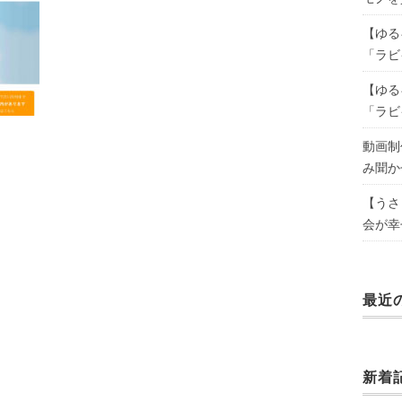
【ゆる
「ラビ
【ゆる
「ラビ
動画制
み聞か
【うさ
会が幸
最近
新着