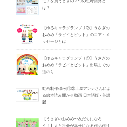
モノを買うときの２つの思考回路と
は？
【ゆるキャラグランプリ②】うさぎの
おめめ「ラビイとビット」のコア・メ
ッセージとは
【ゆるキャラグランプリ①】うさぎの
おめめ「ラビイとビット」出場までの
道のり
動画制作/事例①②土屋アンナさんによ
る絵本読み聞かせ動画 日本語版 / 英語
版
【うさぎのおめめ〜友だちになろ
う！】人と社会が幸せになる作品作り