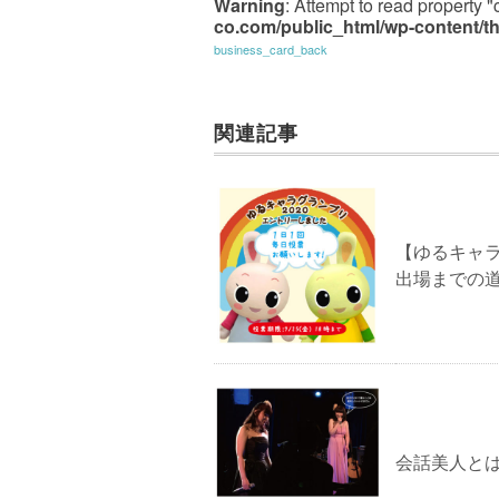
Warning
: Attempt to read property "
co.com/public_html/wp-content/th
business_card_back
関連記事
【ゆるキャ
出場までの
会話美人と