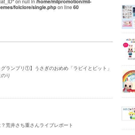
cat_ID" on null in
/home/milpromotion/mil-
emes/folclore/single.php
on line
60
ラグランプリ①】うさぎのおめめ「ラビイとビット」
道のり
は？荒井さち重さんライブレポート