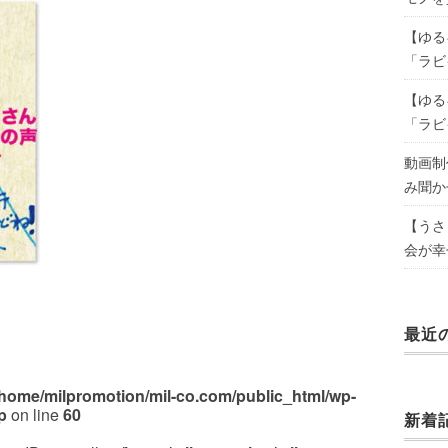
【ゆる
「ラビ
【ゆる
「ラビ
動画制
み聞か
【うさ
会が幸
最近
/home/milpromotion/mil-co.com/public_html/wp-
p
on line
60
新着