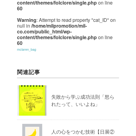
content/themes/folclore/single.php
on line
60
Warning
: Attempt to read property "cat_ID" on
null in
/home/milpromotion/mil-
co.com/public_html/wp-
content/themes/folclore/single.php
on line
60
mclaren_bag
関連記事
失敗から学ぶ成功法則「怒ら
れたって、いいよね」
人の心をつかむ技術【日展②