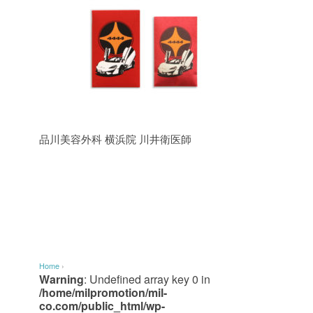
品川美容外科 横浜院 川井衛医師
Home
›
Warning
: Undefined array key 0 in
/home/milpromotion/mil-
co.com/public_html/wp-