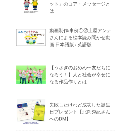
ット」のコア・メッセージと
は
動画制作/事例①②土屋アンナ
さんによる絵本読み聞かせ動
画 日本語版 / 英語版
【うさぎのおめめ〜友だちに
なろう！】人と社会が幸せに
なる作品作りとは
失敗したけれど成功した誕生
日プレゼント【北岡秀紀さん
へのDM】