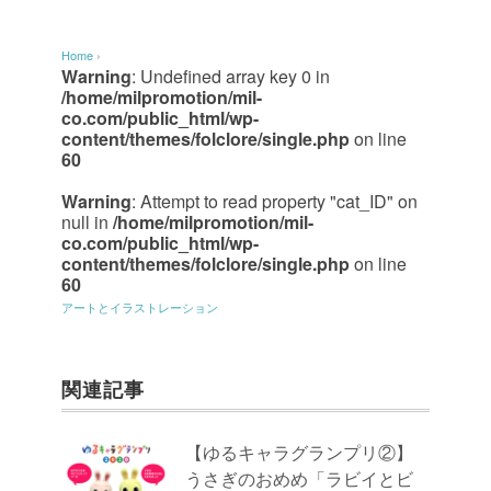
Home
›
Warning
: Undefined array key 0 in
/home/milpromotion/mil-
co.com/public_html/wp-
content/themes/folclore/single.php
on line
60
Warning
: Attempt to read property "cat_ID" on
null in
/home/milpromotion/mil-
co.com/public_html/wp-
content/themes/folclore/single.php
on line
60
アートとイラストレーション
関連記事
【ゆるキャラグランプリ②】
うさぎのおめめ「ラビイとビ